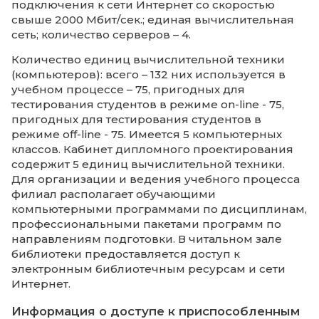
Приказ и положение об обучении инвал
лиц с ОВЗ (с приложением) 30.12.2020
Договор о предоставлении услуг
тифлоперевода КИУ 17.01.2022
Сведения о доступе к
информационным системам и
информационно-
телекоммуникационным сетям
Сведения о доступе к информационн
системам и информационно-
телекоммуникационным сетям
Доступ к информационным системам и
информационно-телекоммуникационным
сотрудникам и студентам предоставляетс
структурированную кабельную и беспров