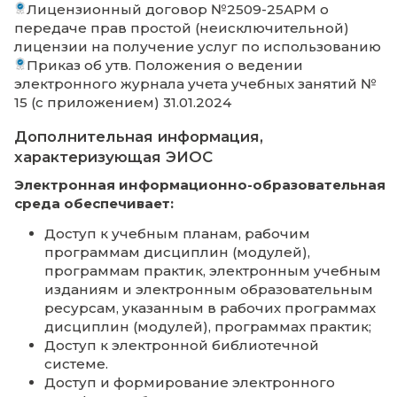
Положении об ЭИОС (№ 93) № 131 17.10.2025
Приказ об использовании национальной
цифровой платформы и российского
мессенджера МАХ № 132 17.10.2025
Информация о возможности формиров
электронного портфолио обучающихся
том числе сохранение их работ и оцен
эти работы
Работу с портфолио обеспечивает АИС
"Электронный журнал" (требуется авториза
https://klgdinst1673429343.eljur.ru/journal-
portfolio-action
Лицензионный договор №2509-25АРМ о
передаче прав простой (неисключительно
лицензии на получение услуг по использ