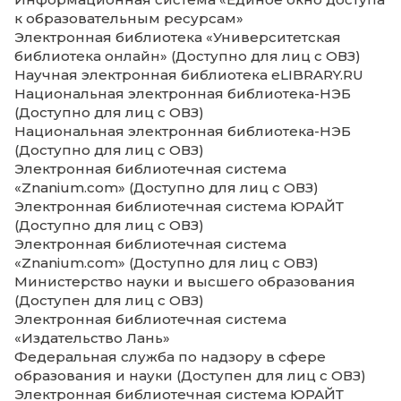
информационных ресурсов
Наличие базы данных электронного каталога (количест
Договор О совместном использовании
электронных ресурсов (Инернет, ЭБС, ПО) 
приложением) 01.09.2023
Положение об организации и применен
электронного обучения 17.12.2020
Приказ о Положении об авторизации и
идентификации личности обучающихсяся
ЭИОС (с приложением) 30.12.2020
Приказ Об утверждении Положения об 
№ 93 19.06.2023 (с приложением)
Приказ о внесении изменений в прилож
Положении об ЭИОС (№ 93) № 131 17.10.2025
Приказ об использовании национальной
цифровой платформы и российского