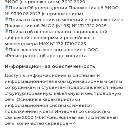
Лицензионный договор №2509-25АРМ о
передаче прав простой (неисключительно
лицензии на получение услуг по использ
Приказ об утв. Положения о ведении
электронного журнала учета учебных зан
15 (с приложением) 31.01.2024
Дополнительная информация,
характеризующая ЭИОС
Электронная информационно-образоват
среда обеспечивает:
Доступ к учебным планам, рабочим
программам дисциплин (модулей),
программам практик, электронным у
изданиям и электронным образовате
ресурсам, указанным в рабочих прог