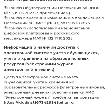
Информация о наличии доступа к
электронному расписанию
Открытый доступ обеспечивается на
официальном сайте и в личном аккаунте
Электронного кабинета
:
https://kiu39.ru/students-kiu/timetable
Дополнительно расписание ведется в АИ
"Электронный журнал" (требуется авториза
https://klgdinst1673429343.eljur.ru/journal-
schedule-action
Лицензионный договор №2509-25АРМ о
передаче прав простой (неисключительно
лицензии на получение услуг по использ
Приказ Об утверждении Положения об 
№ 93 19.06.2023 (с приложением)
Приказ о внесении изменений в прилож