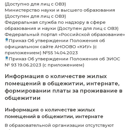
мессенджера МАХ № 132 17.10.2025
Пользовательское соглашение с ООО
«Регистратор» об аренде хостинга
Информационная обеспеченность
Доступ к информационным системам и
информационно-телекоммуникационным
сотрудникам и студентам предоставляетс
структурированную кабельную и беспров
сеть. Основные характеристики
информационной системы: имеется
подключения к сети Интернет со скорост
свыше 2000 Мбит/сек.; единая вычислител
сеть; количество серверов – 4.
Количество единиц вычислительной техн
(компьютеров): всего – 132 них используетс
учебном процессе – 75, пригодных для