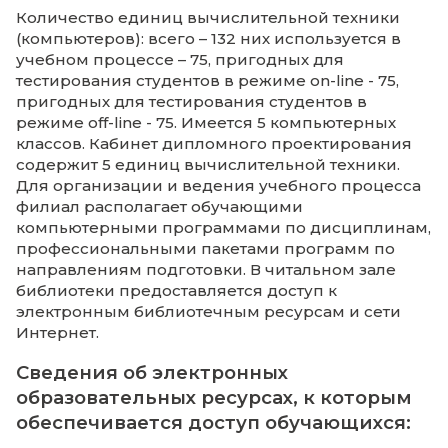
дисциплин (модулей), программах пра
Доступ к электронной библиотечной
системе.
Доступ и формирование электронног
портфолио обучающегося, в том числе
сохранение его работ и оценок за эти 
При реализации образовательной прогр
применением электронного обучения,
дистанционных образовательных технол
электронная информационно-образоват
среда дополнительно обеспечивает:
Фиксацию хода образовательного про
результатов промежуточной аттестаци
результатов освоения программы;
Проведение учебных занятий, процед
оценки результатов обучения, реализ
которых предусмотрена с применени