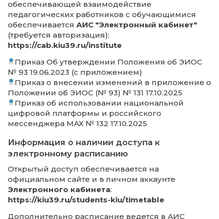
Сквозную авторизацию в электронной
библиотечной системе обеспечивает
программное обеспечение
Электронного кабинета
.
Договор №38-02-2025 (Университетская
библиотека Онлайн) (с приложениями) 18.
Гарантийное письмо ЭБС Общество с
ограниченной ответственностью «Директ-
Медиа»
Свидетельства о регистрации ЭБС, БД и С
Информация о наличии доступа к
электронным образовательным ресурс
(или) профессиональным базам данны
(подборкам информационных ресурсов
тематикам) в соответствии с содержа