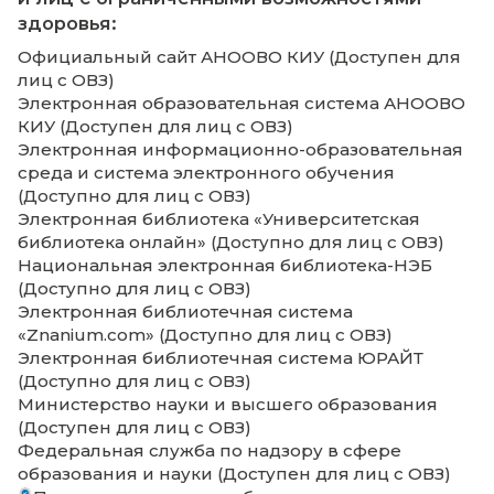
Информация о количестве жилых
помещений в общежитии, интерна
формировании платы за проживан
общежитии
Информация о количестве жилых
помещений в общежитии, интернате
В образовательной организации отсутству
общежития и интернаты
Информация о формировании платы за
проживание в общежитии
В образовательной организации отсутству
общежития и интернаты
В образовательной организации отсутству
общежития и интернаты