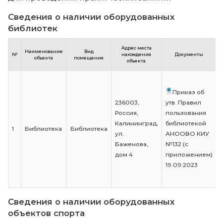
учебных кабинетов, объектов для
проведения практических занятий
Сведения о наличии оборудованных учеб
кабинетов
Сведения о наличии оборудованных объе
для проведения практических занятий
Сведения о наличии оборудованных
библиотек
Адрес места
Наименование
Вид
№
нахождения
Док
объекта
помещения
объекта
При
236003,
утв. П
Россия,
польз