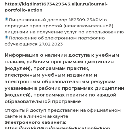
обучающихся и преподавателей) в
электронной информационно-
образовательной среде
Доступ к электронной системе обучения,
обеспечивающей взаимодействие
педагогических работников с обучающим
обеспечивается
АИС "Электронный кабин
(требуется авторизация):
https://cab.kiu39.ru/institute
Приказ Об утверждении Положения об 
№ 93 19.06.2023 (с приложением)
Приказ о внесении изменений в прилож
Положении об ЭИОС (№ 93) № 131 17.10.2025
Приказ об использовании национальной
цифровой платформы и российского
мессенджера МАХ № 132 17.10.2025