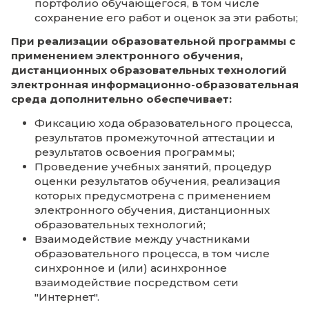
Положение об электронном портфолио
обучающихся 27.02.2023
Информация о наличии доступа к уче
планам, рабочим программам дисципл
(модулей), программам практик,
электронным учебным изданиям и
электронным образовательным ресурс
указанным в рабочих программах дис
(модулей), программах практик по каж
образовательной программе
Открытый доступ представлен на официа
сайте и в личном аккаунте
Электронного кабинета
:
https://org.kiu39.ru/sveden/education/eduo
Приказ Об утверждении Положения об 
№ 93 19.06.2023 (с приложением)