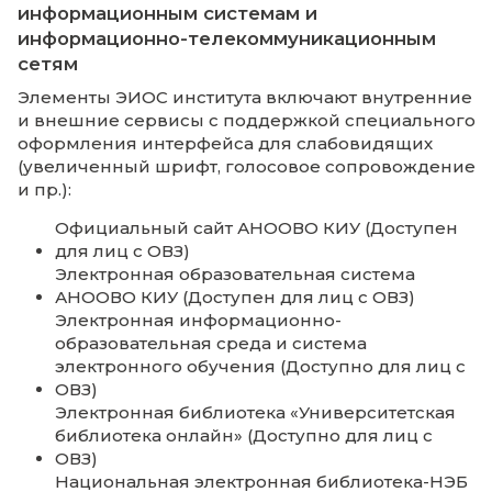
сеть. Основные характеристики
информационной системы: имеется
подключения к сети Интернет со скорост
свыше 2000 Мбит/сек.; единая вычислител
сеть; количество серверов – 4.
Количество единиц вычислительной техн
(компьютеров): всего – 132 них используетс
учебном процессе – 75, пригодных для
тестирования студентов в режиме on-line - 
пригодных для тестирования студентов в
режиме off-line - 75. Имеется 5 компьютер
классов. Кабинет дипломного проектиров
содержит 5 единиц вычислительной техни
Для организации и ведения учебного про
филиал располагает обучающими
компьютерными программами по дисцип
профессиональными пакетами программ 