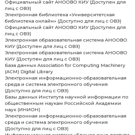
электронного обучения, дистанционн
образовательных технологий;
Взаимодействие между участниками
образовательного процесса, в том чис
синхронное и (или) асинхронное
взаимодействие посредством сети
"Интернет".
Общее количество компьютеров с выходом в
информационно-телекоммуникационную сеть «Интерне
к которым имеют доступ обучающиеся
Общее количество ЭБС, к которым имеют доступ
обучающиеся (собственных или на договорной основе
Наличие собственных электронных образовательных и
информационных ресурсов
Наличие сторонних электронных образовательных и