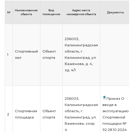
Калининград,
библи
1
Библиотека
Библиотека
ул.
АНОО
Баженова,
№132 (
дом 4
прило
19.09.
Сведения о наличии оборудованных
объектов спорта
Наименование
Вид
Адрес места
№
До
объекта
помещения
нахождения объекта
236003,
Калининградская