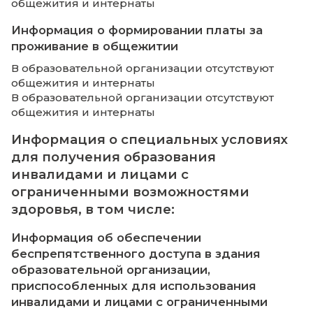
тестирования студентов в режиме on-line - 
пригодных для тестирования студентов в
режиме off-line - 75. Имеется 5 компьютер
классов. Кабинет дипломного проектиров
содержит 5 единиц вычислительной техни
Для организации и ведения учебного про
филиал располагает обучающими
компьютерными программами по дисцип
профессиональными пакетами программ 
направлениям подготовки. В читальном з
библиотеки предоставляется доступ к
электронным библиотечным ресурсам и с
Интернет.
Сведения об электронных
образовательных ресурсах, к кот
обеспечивается доступ обучающих