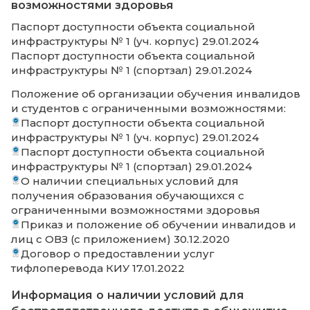
Официальный сайт АНООВО КИУ (Доступе
лиц с ОВЗ)
Электронная библиотека «Университетска
библиотека oнлайн» (Доступно для лиц с О
Официальный сайт АНООВО КИУ (Доступе
лиц с ОВЗ)
Электронная образовательная система А
КИУ (Доступен для лиц с ОВЗ)
Электронная образовательная система А
КИУ (Доступен для лиц с ОВЗ)
База данных Association for Computing Mach
(ACM) Digital Library
Электронная информационно-образовате
среда и система электронного обучения
(Доступно для лиц с ОВЗ)
Базы данных Института научной информа
общественным наукам Российской Акаде
наук (ИНИОН)