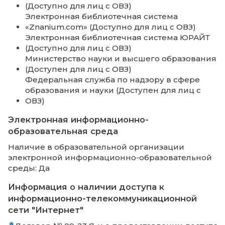
направлениям подготовки. В читальном з
библиотеки предоставляется доступ к
электронным библиотечным ресурсам и с
Интернет.
Информация о доступе к приспособл
информационным системам и
информационно-телекоммуникационн
сетям
Элементы ЭИОС института включают внут
и внешние сервисы с поддержкой специа
оформления интерфейса для слабовидящ
(увеличенный шрифт, голосовое сопрово
и пр.):
Официальный сайт АНООВО КИУ (Дос
для лиц с ОВЗ)
Электронная образовательная систем