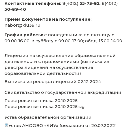
Архив приемных кампаний
Информация о приемной комисс
Наименование места приема:
Калинингра
институт управления
Адрес места приема документов:
236003, г
Калининград, ул. Баженова, д. 4, кабинет № 
этаж)
Контактные телефоны:
8(4012)
55-73-82
, 8
50-89-40
Прием документов на поступление:
nabor@kiu39.ru
График работы:
с понедельника по пятниц
09.00-16.00; в субботу с 09.00-13.00; обед: 13.