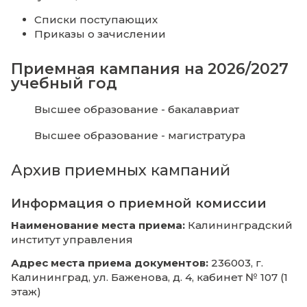
Узнайте подробнее о программах бакалав
магистратуры в разделах
Навигатор абиту
Образовательные программы
и
Абитуриен
Присоединяйтесь в группы
ВКонтакте
и
T
или задайте вопросы
Консультанту
Поступающим в КИУ
Списки поступающих
Приказы о зачислении
Приемная кампания на 2026/
учебный год
Высшее образование - бакалавриат
Высшее образование - магистратура