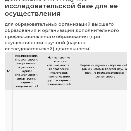
результатах научной (научно-
исследовательской)
деятельности и научно-
исследовательской базе для 
осуществления
для образовательных организаций высше
образования и организаций дополнитель
профессионального образования (при
осуществлении научной (научно-
исследовательской) деятельности)
Код профессии,
Наименование
специальности,
профессии,
направления
специальности,
Перечень научных н
подготовки,
направления
рамках которых вед
№
научной
подготовки,
(научно-исследов
специальности,
наименование
деятельн
шифр группы
группы научных
научных
специальностей
специальностей