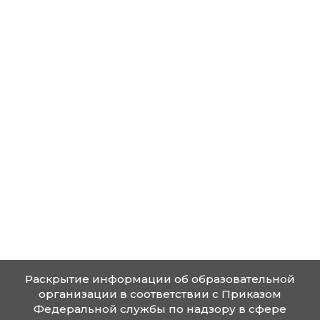
Государственное
Теория и методи
и
профессиональ
4
38.04.04
муниципальное
образования (Код
управление