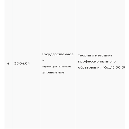
Теория и методи
профессиональ
образования (Код
3
40.03.01
Юриспруденция