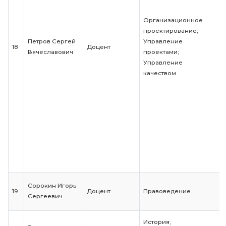
Реинжинирин
бизнеса
Лукша
Правовые осн
14
Александр
Доцент
противодейст
Евгеньевич
коррупции
Максимов
Основы росси
Старший
15
Владимир
государственн
преподаватель
Геннадьевич
Религия и гос