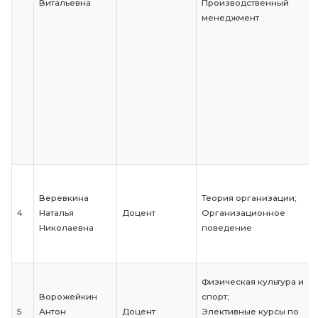
Корпоративна
Барановская
социальная
Старший
3
Лариса
ответственност
преподаватель
Витальевна
Производстве
менеджмент