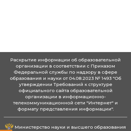
23
Доцент
Иностранный 
Геннадьевна
Маркетинг;
Шосталь Ольга
Старший
Основы
24
Викторовна
преподаватель
предпринимат
деятельности