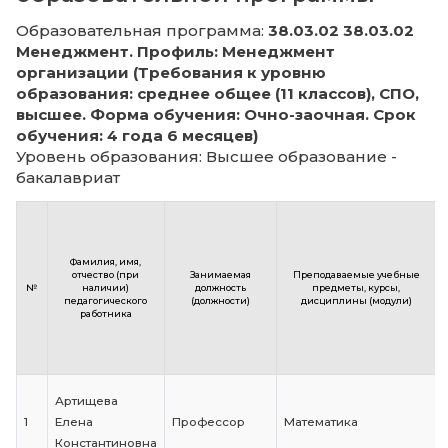
составе педагогических
работников каждой реализу
образовательной программы
Образовательная программа:
38.03.02 38.
Менеджмент. Профиль: Менеджмент
организации (Требования к уровню
образования: среднее общее (11 классов),
высшее. Форма обучения: Очно-заочная.
обучения: 4 года 6 месяцев)
Уровень образования: Высшее образовани
бакалавриат
Фамилия, имя,
отчество (при
Занимаемая
Преподаваемые
№
наличии)
должность
предметы, к
педагогического
(должности)
дисциплины (