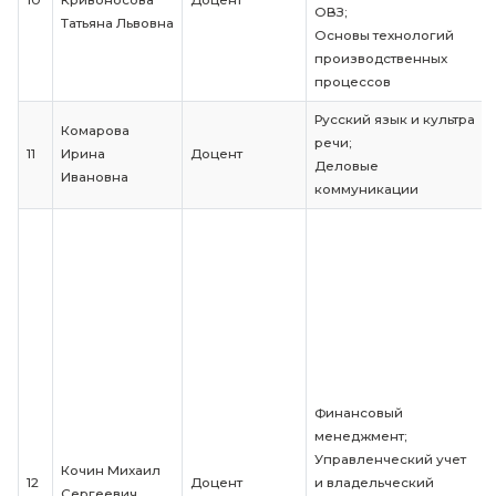
Современные 
менеджмента;
Методы приня
управленческ
решений;
Ковалев-
Методы, основ
Кривоносов
основные пр
9
Доцент
Петр
исследовател
Александрович
деятельности;
Введение в
профессиона
деятельность;
Стратегическ
менеджмент
Управленческ