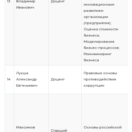
Финансовый
менеджмент;
Управленческ
Кочин Михаил
12
Доцент
и владельчес
Сергеевич
контроль;
Финансовый уч
анализ