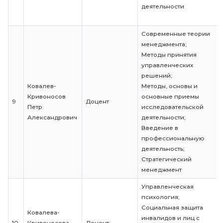
Загутин
Философия;
6
Дмитрий
Профессор
Основы полит
Сергеевич
и социологии
Персональны
менеджмент;
Управление
Згерская Ольга
7
Преподаватель
человеческим
Владимировна
ресурсами;
Технологии к
менеджмента
Статистика;
Зоценко
Анализ и диаг
Старший
8
Светлана
финансово-
преподаватель
Валерьевна
экономическо
деятельности