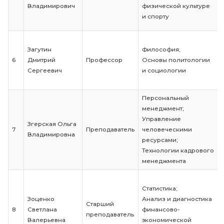
Веревкина
Теория органи
4
Наталья
Доцент
Организацио
Николаевна
поведение
Физическая ку
Ворожейкин
спорт;
5
Антон
Доцент
Элективные к
Владимирович
физической к
и спорту