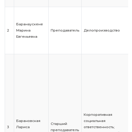
работника
Артищева
1
Елена
Профессор
Математика
Константиновна
Баранаускене
2
Марина
Преподаватель
Делопроизвод
Евгеньевна