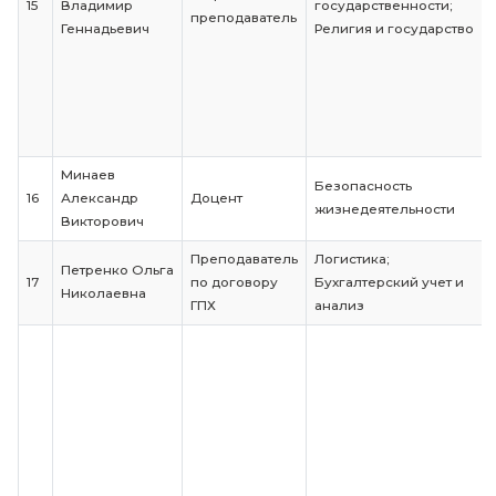
Управление
организацией
(предприятием
Бизнес-
планирование
Управленческ
консалтинг;
Антикризисно
управление;
Кузин
Управление
13
Владимир
Доцент
инновационн
Иванович
развитием
организации
(предприятия)
Оценка стоим
бизнеса;
Моделирован
бизнес-проце