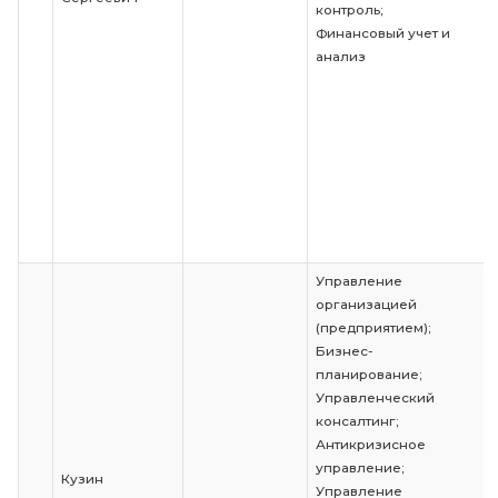
психология;
Социальная з
Ковалева-
инвалидов и л
10
Кривоносова
Доцент
ОВЗ;
Татьяна Львовна
Основы техно
производстве
процессов
Русский язык и
Комарова
речи;
11
Ирина
Доцент
Деловые
Ивановна
коммуникаци