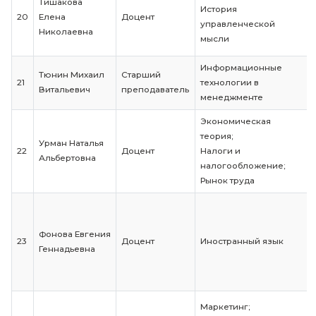
Минаев
Безопасность
16
Александр
Доцент
жизнедеятель
Викторович
Преподаватель
Логистика;
Петренко Ольга
17
по договору
Бухгалтерский
Николаевна
ГПХ
анализ