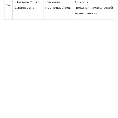
Организацио
проектирован
Петров Сергей
Управление
18
Доцент
Вячеславович
проектами;
Управление
качеством
Сорокин Игорь
19
Доцент
Правоведени
Сергеевич