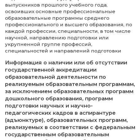
Информация о языках образования (в 
электронного документа)
Приказ о Положении о языке образовани
приложением) № 66 05.05.2023
Информация о результатах приема по каж
профессии, специальности среднего
профессионального образования (при на
вступительных испытаний), каждому
направлению подготовки или специально
высшего образования, каждой научной
специальности с различными условиями 
(на места, финансируемые за счет бюджет
ассигнований федерального бюджета, бю
субъектов Российской Федерации, местны
бюджетов, по договорам об образовании з
средств физических и (или) юридических 
указанием средней суммы набранных бал