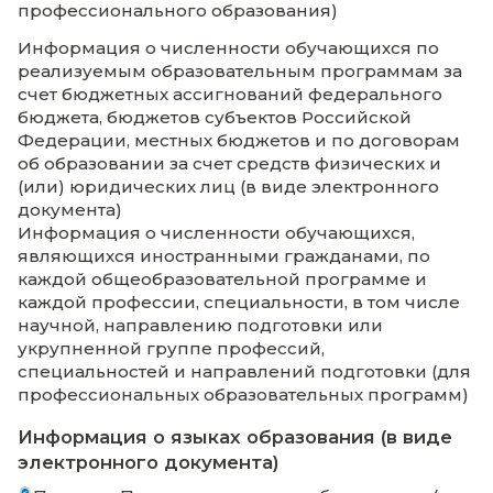
курсов, дисциплин (модулей);
об иных компонентах, оценочных и
методических материалах, а также в
предусмотренных Федеральным закон
29.12.2012 № 273-ФЗ «Об образовании в
Российской Федерации» случаях в ви
рабочей программы воспитания,
календарного плана воспитательной р
форм аттестации в виде электронного
документа.
Информация о направлениях и результата
научной (научно-исследовательской)
деятельности и научно-исследовательской
для ее осуществления (для образователь
организаций высшего образования и
организаций дополнительного
профессионального образования)