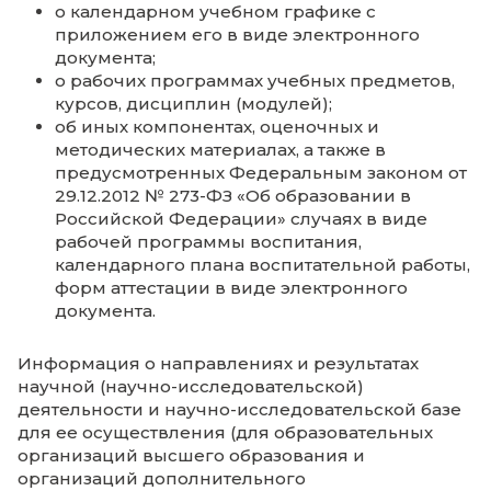
Информация о реализуемых образовател
программах, включая адаптированные
образовательные программы (при наличии
представляемую в виде образовательной
программы в виде электронного докумен
в виде активных ссылок, непосредственн
переход по которым позволяет получить д
страницам Сайта, содержащим отдельные
компоненты образовательной программы,
числе:
об учебном плане с приложением его 
электронного документа;
о календарном учебном графике с
приложением его в виде электронног
документа;
о рабочих программах учебных предм